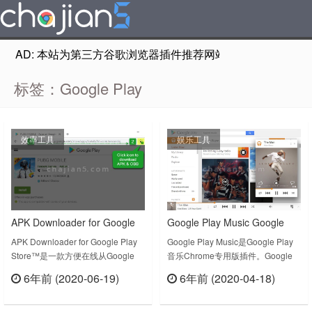
AD: 本站为第三方谷歌浏览器插件推荐网站，非Google Chr
标签：Google Play
效率工具
娱乐工具
APK Downloader for Google
Google Play Music Google
Play Store™在线下载APK &
Play音乐Chrome专用版
APK Downloader for Google Play
Google Play Music是Google Play
Store™是一款方便在线从Google
音乐Chrome专用版插件。Google
OBB文件
Play 下载APK & OBB文件的插件。
Play Music for Chrome is a free
6年前 (2020-06-19)
6年前 (2020-04-18)
The extension is very easy to
app that adds features to Google
立刻查看
立刻查看
use:✓ Step 1: Find the app you
Play Music on the web. * Add your
want to download from Google
iTunes® music to Google P……