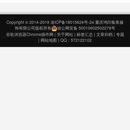
ODT或HTML文件。支持文件格式 +
DOC，使用Microsoft Word创建的文
字处理文档的文件扩展名 + D……
Copyright © 2014-2019
渝ICP备18015624号-24
重庆鸿印集客服
饰有限公司版权所有
渝公网安备 50010602502279号
谷歌浏览器Chrome插件网
|
关于网站
|
标签汇总
|
文章归档
|
专题
|
网站地图
| QQ：572122102