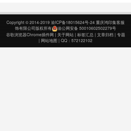
导出、清理和附加我们的数据。
Chrome extension m……
Free Chrome Extension to get
more information about pe……
Copyright © 2014-2019
渝ICP备18015624号-24
重庆鸿印集客服
饰有限公司版权所有
渝公网安备 50010602502279号
谷歌浏览器Chrome插件网
|
关于网站
|
标签汇总
|
文章归档
|
专题
|
网站地图
| QQ：572122102