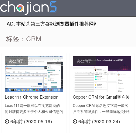
AD: 本站为第三方谷歌浏览器插件推荐网站，非Google Chr
标签：CRM
办公助手
办公助手
Lead411 Chrome Extension
Copper CRM for Gmail客户关
系管理插件
Lead411是一款可以在浏览网页的
Copper CRM 顾名思义它是一款客
同时获得更多关于个人和公司信息的
户关系管理插件，一般简称这类软件
插件。Lead411的Chrome扩展是为
为CRM。Manage sales, customer
6年前 (2020-05-19)
6年前 (2020-03-24)
了让您在浏览社交档案、公司网站和
relationships and get email
立刻查看
立刻查看
Salesforce时能够访问更多的销售智
tracking inside Gmail.Copper is the
能、数据和触发器。在CRM中快速
CRM for G Suite users. This