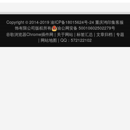
片、表格等等。Web Scraper 的优
点Web Scraper 的使用方法键盘F12
键直接打开网页调试模式（浏览器网
Copyright © 2014-2019
渝ICP备18015624号-24
重庆鸿印集客服
页点击 “右键”……
饰有限公司版权所有
渝公网安备 50010602502279号
谷歌浏览器Chrome插件网
|
关于网站
|
标签汇总
|
文章归档
|
专题
|
网站地图
| QQ：572122102