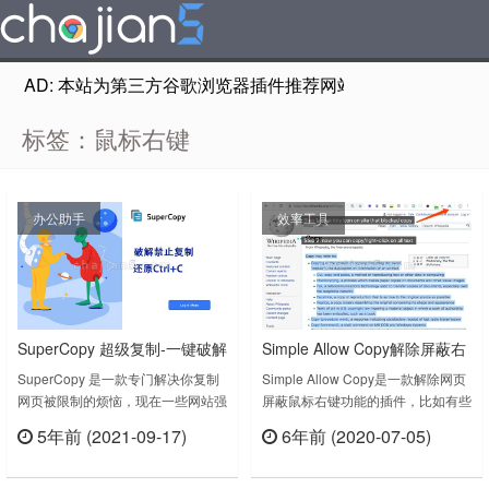
AD: 本站为第三方谷歌浏览器插件推荐网站，非Google Chr
标签：鼠标右键
办公助手
效率工具
SuperCopy 超级复制-一键破解
Simple Allow Copy解除屏蔽右
网页禁止鼠标右键选择、复制
键复制功能的插件
SuperCopy 是一款专门解决你复制
Simple Allow Copy是一款解除网页
网页被限制的烦恼，现在一些网站强
屏蔽鼠标右键功能的插件，比如有些
调版权，付费文档网站都禁止了直接
网站不能复制内容，可以试试这款插
5年前 (2021-09-17)
6年前 (2020-07-05)
鼠标右键选择内容进行复制，急着需
件，安装后，打开之前不能正常复制
立刻查看
立刻查看
要选中复制的时候会很不爽，想锤键
的网页，点击插件图标，然后你就可
盘。那么这个时候就需要一款插件来
以复制了。Allow Copy on every