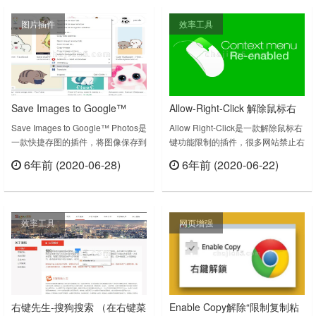
解决问题了。SuperCopy 就是这样
websitesEnable copy and right-
图片插件
效率工具
的一款插件，它支持：针对百度做了
click on sites that blocked
优化，百度搜索、百度网盘、百度文
them#……
库等不同产品区别对待。每次启用插
件对单个产品的所有……
Save Images to Google™
Allow-Right-Click 解除鼠标右
Photos将图像保存到Google™
键功能
Save Images to Google™ Photos是
Allow Right-Click是一款解除鼠标右
一款快捷存图的插件，将图像保存到
键功能限制的插件，很多网站禁止右
相册
Google™相册只需要鼠标右键单
键点击图片，保存图片，复制文字内
6年前 (2020-06-28)
6年前 (2020-06-22)
击，选择save image即可。您是否
容，假装保护其内容。这个插件可以
立刻查看
立刻查看
曾经在网上找到图片，并且希望直接
帮你更好的摘录和保存网站内容。
通过Google Chrome浏览器将其保
Re-enable the possibility to use the
存到Google相册中？ 安装我们的软
context menu on sites that
效率工具
网页增强
件“将图像保存到Google™照片”后，
overrides it.This extensi……
您现在就可以这样做该软件易于使
用，涉……
右键先生-搜狗搜索 （在右键菜
Enable Copy解除“限制复制粘