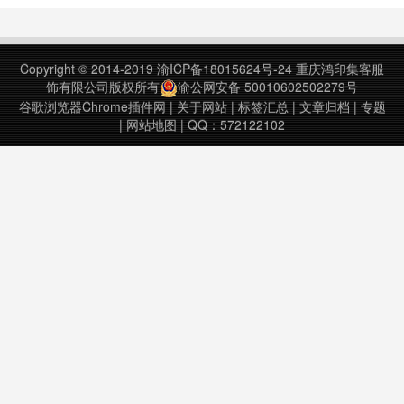
音频的音质。此外，Ears 还提供了
其他功能，如全局音频控制、音频增
强和预设音效等，使用户可以在浏览
Copyright © 2014-2019
渝ICP备18015624号-24
重庆鸿印集客服
器中更好地管理和享受音频和视频内
饰有限公司版权所有
渝公网安备 50010602502279号
容。Ears v……
谷歌浏览器Chrome插件网
|
关于网站
|
标签汇总
|
文章归档
|
专题
|
网站地图
| QQ：572122102