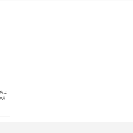
焦点
并用
点进
查看
用下
 –