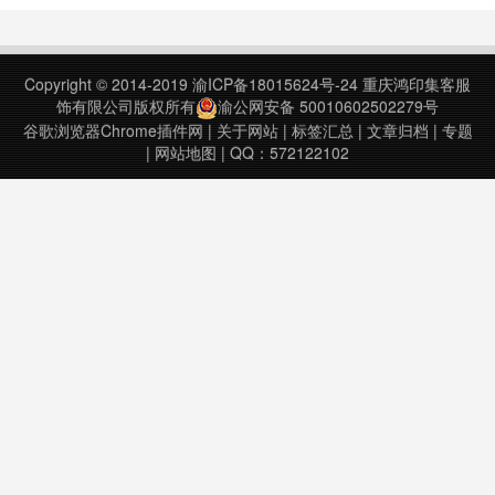
开谷歌浏览器Chrome的设置页。可
以通过浏览器右上角的三个点进入菜
单，选择设置。（也可以直接通过快
Copyright © 2014-2019
渝ICP备18015624号-24
重庆鸿印集客服
捷方法，在浏览器的地址栏输入
饰有限公司版权所有
渝公网安备 50010602502279号
chrome://set……
谷歌浏览器Chrome插件网
|
关于网站
|
标签汇总
|
文章归档
|
专题
|
网站地图
| QQ：572122102