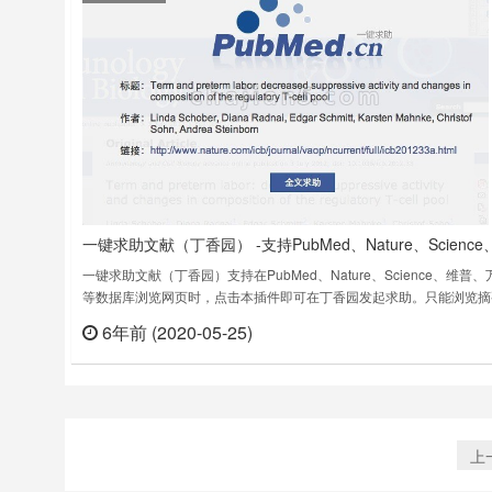
一键求助文献（丁香园） -支持PubMed、Nature、Science
普、万方等数据库
一键求助文献（丁香园）支持在PubMed、Nature、Science、维普、
等数据库浏览网页时，点击本插件即可在丁香园发起求助。只能浏览摘
找不到全文？使用本插件可以十分方便的在丁香园发起文献求助，丁香
6年前 (2020-05-25)
立刻
会员帮你找全文。目前支持的数据库包括* PubMed* Nature* Science*
Lancet* Highwire* ……
上