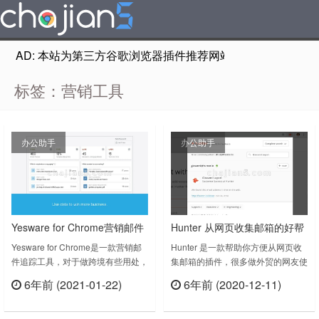
AD: 本站为第三方谷歌浏览器插件推荐网站，非Google Chr
标签：营销工具
办公助手
办公助手
Yesware for Chrome营销邮件
Hunter 从网页收集邮箱的好帮
追踪工具
手
Yesware for Chrome是一款营销邮
Hunter 是一款帮助你方便从网页收
件追踪工具，对于做跨境有些用处，
集邮箱的插件，很多做外贸的网友使
前提是你的网络是畅通的。All-in-
用它。Find email addresses from
6年前 (2021-01-22)
6年前 (2020-12-11)
one toolkit for sales professionals.
anywhere on the web, with just one
立刻查看
立刻查看
Everything you need to prospect,
click.With Hunter for Chrome, you
schedule meetings and follow
can immediately find who to