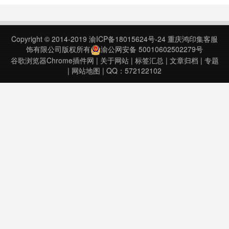
up.Connect with……
contact when yo……
Copyright © 2014-2019
渝ICP备18015624号-24
重庆鸿印集客服
饰有限公司版权所有
渝公网安备 50010602502279号
谷歌浏览器Chrome插件网
|
关于网站
|
标签汇总
|
文章归档
|
专题
|
网站地图
| QQ：572122102