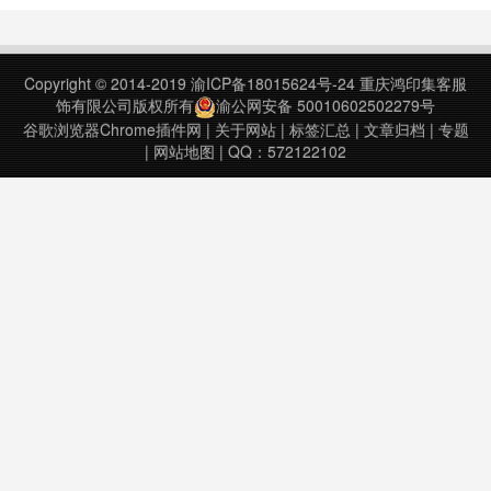
缩小体积 2.新增多个线路,某些视频
支持清晰度2019.05.30 针对部分线
路优化调整,新增多条线路我要看vip
Copyright © 2014-2019
渝ICP备18015624号-24
重庆鸿印集客服
视频（解析工具）插件下载……
饰有限公司版权所有
渝公网安备 50010602502279号
谷歌浏览器Chrome插件网
|
关于网站
|
标签汇总
|
文章归档
|
专题
|
网站地图
| QQ：572122102