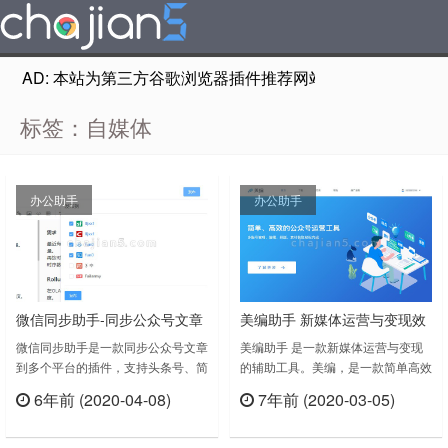
AD: 本站为第三方谷歌浏览器插件推荐网站，非Google Chr
标签：自媒体
办公助手
办公助手
微信同步助手-同步公众号文章
美编助手 新媒体运营与变现效
到多个平台（支持头条号、简
率工具
微信同步助手是一款同步公众号文章
美编助手 是一款新媒体运营与变现
到多个平台的插件，支持头条号、简
的辅助工具。美编，是一款简单高效
书、知乎、WordPress）
书、知乎、WordPress，是一款自媒
的新媒体运营工具， 致力于提升新
6年前 (2020-04-08)
7年前 (2020-03-05)
体的效率助手。V1.0.2修复正文提取
媒体运营与变现效率。 其拥有编辑
立刻查看
立刻查看
BUG正文提取自动提示改为放到网
器增强，多账号一键切换，丰富精美
页右键菜单按需触发修复部分渠道同
的样式， 热点追踪、素材采集，数