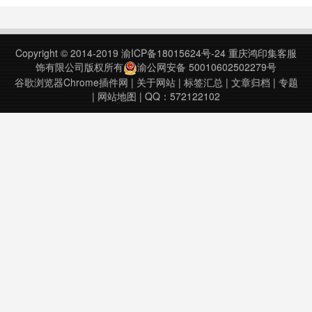
步错误V1.0.1新增微信发布渠道任意
据分析等实用功能，同时还提供持久
文章正文提取、同步到多个发布渠道
稳定的变现服务。美编，为新媒体而
微信正文排版样式定义demo修复今
生！使用介绍插件需要登录账号才能
Copyright © 2014-2019
渝ICP备18015624号-24
重庆鸿印集客服
日头条报错的BUG紧急修……
使用哈~可以微信扫码登录账号管理
饰有限公司版权所有
渝公网安备 50010602502279号
添加网络……
谷歌浏览器Chrome插件网
|
关于网站
|
标签汇总
|
文章归档
|
专题
|
网站地图
| QQ：572122102