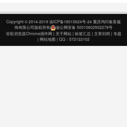
功能，进入其官方网站不需要进行翻
墙，所以注册登陆用不了几分钟即可
完成，登陆成功后，使用者若是直接
Copyright © 2014-2019
渝ICP备18015624号-24
重庆鸿印集客服
点击start开始，播放音乐风格将会是
饰有限公司版权所有
渝公网安备 50010602502279号
随机的，若是想……
谷歌浏览器Chrome插件网
|
关于网站
|
标签汇总
|
文章归档
|
专题
|
网站地图
| QQ：572122102