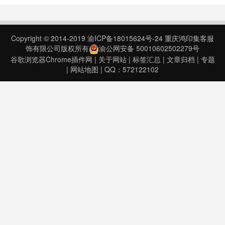
罗马字。•仅在鼠标悬停时显示
Furigana的选项。•使furigana文本
不可选择的选项。•可选择使用彩色
Copyright © 2014-2019
渝ICP备18015624号-24
重庆鸿印集客服
标签轻松识别汉字等级或等级……
饰有限公司版权所有
渝公网安备 50010602502279号
谷歌浏览器Chrome插件网
|
关于网站
|
标签汇总
|
文章归档
|
专题
|
网站地图
| QQ：572122102