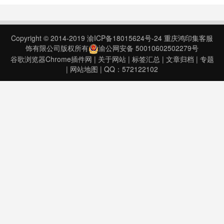
亮的使用界面，通过全自动的数据挖
掘向用户提供作业、通知、文件、讨
论区的新内容，极大的提升了体验感
Copyright © 2014-2019
渝ICP备18015624号-24
重庆鸿印集客服
受。Learn Helper清华大学网络学堂
饰有限公司版权所有
渝公网安备 50010602502279号
助手……
谷歌浏览器Chrome插件网
|
关于网站
|
标签汇总
|
文章归档
|
专题
|
网站地图
| QQ：572122102