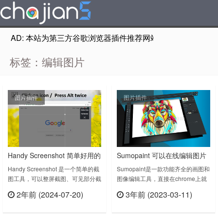
AD: 本站为第三方谷歌浏览器插件推荐网站，非Google Chr
标签：编辑图片
图片插件
图片插件
Handy Screenshot 简单好用的
Sumopaint 可以在线编辑图片
截图插件 支持编辑图片
的工具
Handy Screenshot 是一个简单的截
Sumopaint是一款功能齐全的画图和
图工具，可以整屏截图、可见部分截
图像编辑工具，直接在chrome上就
图、可以自定义截全图快捷键，使用
能完成画图和编辑图片，有点类似于
2年前 (2024-07-20)
3年前 (2023-03-11)
更方便，支持对截图的图片编辑。
PS的图层设计，方便你做一些常规
立刻查看
立刻查看
Handy Screenshot v1.3.0.0上次更
操作，比如撤销、旋转和翻转、缩放
新日期：2022年9月14日……
和平移、复制、合并和展平图层，具