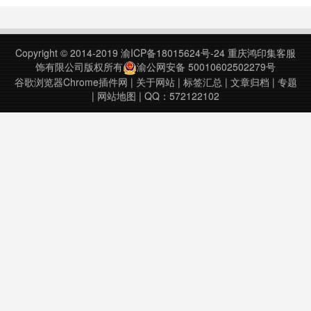
有经典图层效果，阴影、外部发光、
渐变倒角等等工具，如果有兴趣的
话，可以安装插件尝试。Sumopaint
Copyright © 2014-2019
渝ICP备18015624号-24
重庆鸿印集客服
– Online Image Ed……
饰有限公司版权所有
渝公网安备 50010602502279号
谷歌浏览器Chrome插件网
|
关于网站
|
标签汇总
|
文章归档
|
专题
|
网站地图
| QQ：572122102