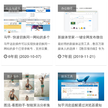
除登录弹窗;去除跳转APP弹窗;页面
社交与通讯
办公助手
自定义样式.CSDN1. 打开任意一个
CSDN博客即可开始复制代码2. 未登
录CSDN状态……
马甲- 快速切换同一网站的多个
新媒体管家-一键全网发布微信
已登录账号（支持豆瓣、知
公众号、头条号、微博、知
马甲这款插件可以实现快速切换同一
最好用的新媒体运营工具，数百万新
网站的多个已登录账号，支持豆瓣、
媒体人的选择！【数百项功能】专为
乎、微博、Twitter、Facebook
乎、百家号等主流新媒体平台
知乎、微博、Twitter、Facebook 等
新媒体人设计，直击痛点【全平台支
等等）
6年前 (2020-10-07)
7年前 (2019-11-21)
等多个社交账号很难管理？请安装！
持】微信公众号、头条号、微博、知
立刻查看
立刻查看
除了以上网站外，基本上所有网站都
乎、百家号等主流新媒体平台【独家
是适用的，只是需要手动更改名称。
黑科技】免扫码登录、图文/样式采
本插件的原理是切换 Cookie，所有
集、动图/表情包搜索、一键全网发
图片插件
娱乐工具
Cookie 都保存在本地，不会泄露用
布【他们都在用】一条、papi、杜蕾
户信息。马甲 v1.0上次更新日期：
斯、滴滴出行等数百万媒体都在使用
2015年11月28日……
新媒体管家新媒体管家插件下载上次
更新日期：201……
图流-看图助手-智能算法分析集
知乎消息提醒通过浏览器通知