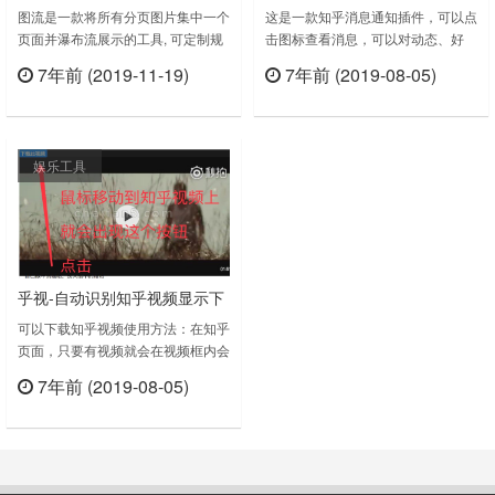
中展示所有图片
图流是一款将所有分页图片集中一个
这是一款知乎消息通知插件，可以点
页面并瀑布流展示的工具, 可定制规
击图标查看消息，可以对动态、好
则，可下载所有图片！有没有一种图
友、点赞的提醒设置开关，桌面通知
7年前 (2019-11-19)
7年前 (2019-08-05)
片网站, 让你痛不欲生, 一个页面一张
也可以开关提醒，对喜欢刷知乎的人
立刻查看
立刻查看
图片, 看完一个系列手都废了本插件
是个福利，可以更好的与网友互动。
通过智能算法分析集中展示所有图片
知乎Chrome插件下载版本：1.2.4上
1. 支持90%+的图片网站,真不支持,
次更新时间： 2019年7月2日……
娱乐工具
留言给我2. 支持所有单页图片网站3.
漫画爱好者福音,美女写真套图支持
4. VIP支持懒加载, 支……
乎视-自动识别知乎视频显示下
载按钮
可以下载知乎视频使用方法：在知乎
页面，只要有视频就会在视频框内会
显示下载按钮，点击“下载此视频”按
7年前 (2019-08-05)
钮，会打开一个新页面，稍等几秒就
立刻查看
可以了。如果文件大，会等比较久，
请耐心等待。因为知乎采用的是
m3u8 格式，它是把一个视频拆成多
个文件流，这个工具是把多个文件流