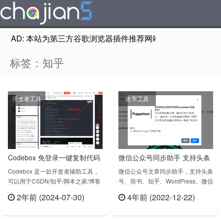
AD: 本站为第三方谷歌浏览器插件推荐网站，非Google Chr
标签：知乎
开发者工具
效率工具
Codebox 免登录一键复制代码
微信公众号同步助手 支持头条
支持CSDN/知乎/脚本之家/博客
号、简书、知乎、WordPress
Codebox 是一款开发者辅助工具，
微信公众号文章同步助手，支持头条
可以用于CSDN/知乎/脚本之家/博客
号、简书、知乎、WordPress。微信
园
园/51CTO博客/php中文等网站,实现
公众号同步助手 v1.0.13.0上次更新
2年前 (2024-07-30)
4年前 (2022-12-22)
无需登录一键复制代码;支持选中代
日期：2022年8月28日……
立刻查看
立刻查看
码;或者代码右上角按钮的一键复制;
解除关注博主即可阅读全文提示;去