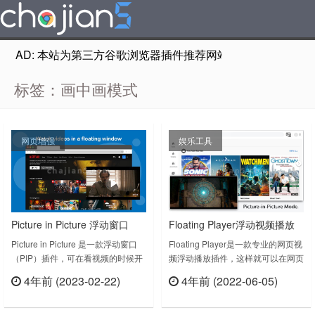
AD: 本站为第三方谷歌浏览器插件推荐网站，非Google Chr
标签：画中画模式
网页增强
娱乐工具
Picture in Picture 浮动窗口
Floating Player浮动视频播放
（PIP）看视频 开启画中画模
器 画中画模式
Picture in Picture 是一款浮动窗口
Floating Player是一款专业的网页视
（PIP）插件，可在看视频的时候开
频浮动播放插件，这样就可以在网页
式
启画中画模式，并且浮动窗口是支持
上同时干更多事情了，就是我们常说
4年前 (2023-02-22)
4年前 (2022-06-05)
调整大小的。插件特征Picture in
的画中画模式。Floating Player
立刻查看
立刻查看
Picture v1.1.0.0上次更新日期：
v1.3.0.0上次更新日期：2021年4月
2022年12月1日PiP (Picture in
13日Floating Player v1.5.2.0上次更