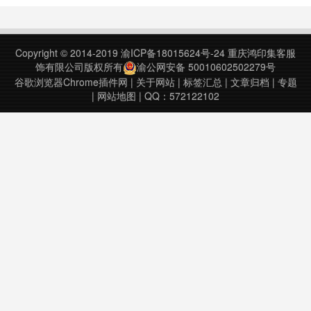
下问题，那么也就收藏本页面，随时
部署一个简单的环境。安装插件后首
先需要选择一个文件夹与之关联。有
Copyright © 2014-2019
渝ICP备18015624号-24
重庆鸿印集客服
多个可访问的URL，自定义端口，
饰有限公司版权所有
渝公网安备 50010602502279号
以及设置CORS header. 它……
谷歌浏览器Chrome插件网
|
关于网站
|
标签汇总
|
文章归档
|
专题
|
网站地图
| QQ：572122102