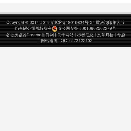
罗马字。•仅在鼠标悬停时显示
Furigana的选项。•使furigana文本
不可选择的选项。•可选择使用彩色
Copyright © 2014-2019
渝ICP备18015624号-24
重庆鸿印集客服
标签轻松识别汉字等级或等级……
饰有限公司版权所有
渝公网安备 50010602502279号
谷歌浏览器Chrome插件网
|
关于网站
|
标签汇总
|
文章归档
|
专题
|
网站地图
| QQ：572122102