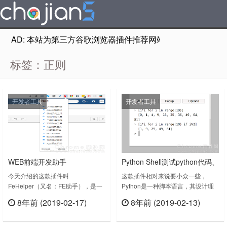
AD: 本站为第三方谷歌浏览器插件推荐网站，非Google Chr
标签：正则
开发者工具
开发者工具
WEB前端开发助手
Python Shell测试python代码、
FeHelper.JSON
测试正则表达式
今天介绍的这款插件叫
这款插件相对来说要小众一些，
FeHelper（又名：FE助手），是一
Python是一种脚本语言，其设计理
款WEB前端开发工具，功能包括字
念强调代码可读性。Python Shell插
8年前 (2019-02-17)
8年前 (2019-02-13)
符串编解码、代码压缩、美化、
件适用于偶尔需要用Python做项目
立刻查看
立刻查看
JSON格式化、正则表达式、时间转
的开发者朋友，普通Chrome用户不
换工具、二维码生成器、编码规范检
用下载，程序员专用工具。插件功能