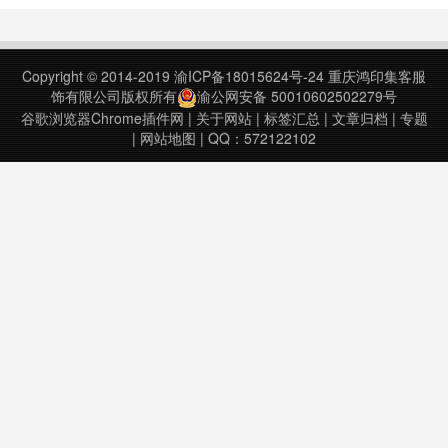
测性能检测、页面取色、Aax接口调
并不多，但很实用，提供了测试
试、密码生成器、JSON比对工具、
Python代码语法和测试正则的功
网页编码设置、便签笔记
能，还附加了一个计算器功能。
Copyright © 2014-2019
渝ICP备18015624号-24
重庆鸿印集客服
FeHelper(前端助手) v2019.02.1519
Python Shell v4.0.7上次更……
饰有限公司版权所有
渝公网安备 50010602502279号
上次更新日期：201……
谷歌浏览器Chrome插件网
|
关于网站
|
标签汇总
|
文章归档
|
专题
|
网站地图
| QQ：572122102