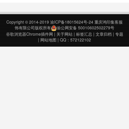
better!ALTERNATERecent History
with icon in address ……
Copyright © 2014-2019
渝ICP备18015624号-24
重庆鸿印集客服
饰有限公司版权所有
渝公网安备 50010602502279号
谷歌浏览器Chrome插件网
|
关于网站
|
标签汇总
|
文章归档
|
专题
|
网站地图
| QQ：572122102