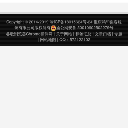
用。AI 驱动的双语网页翻译扩展，
帮助你有效地打破信息差，在手机上
也可以用！主要特性：– 沉浸式阅读
Copyright © 2014-2019
渝ICP备18015624号-24
重庆鸿印集客服
外文……
饰有限公司版权所有
渝公网安备 50010602502279号
谷歌浏览器Chrome插件网
|
关于网站
|
标签汇总
|
文章归档
|
专题
|
网站地图
| QQ：572122102