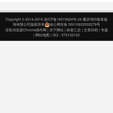
商店安装插件，也可以从chajian5下
Instantly make guided, step-by-step
载离线包安装。作者：
directio……
https://www.v2fy.com/……
Copyright © 2014-2019
渝ICP备18015624号-24
重庆鸿印集客服
饰有限公司版权所有
渝公网安备 50010602502279号
谷歌浏览器Chrome插件网
|
关于网站
|
标签汇总
|
文章归档
|
专题
|
网站地图
| QQ：572122102