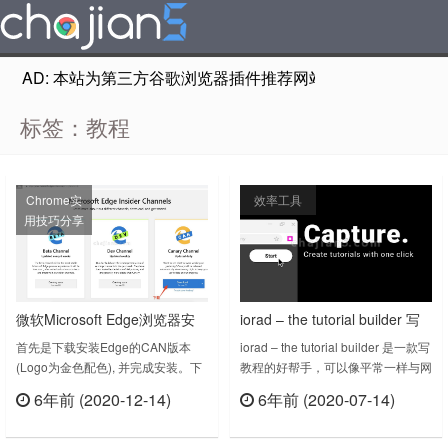
AD: 本站为第三方谷歌浏览器插件推荐网站，非Google Chr
标签：教程
Chrome实
效率工具
用技巧分享
微软Microsoft Edge浏览器安
iorad – the tutorial builder 写
装Chrome插件教程
教程的帮手
首先是下载安装Edge的CAN版本
iorad – the tutorial builder 是一款写
(Logo为金色配色), 并完成安装。下
教程的好帮手，可以像平常一样与网
载地址：
站互动（浏览、点击、输入），
6年前 (2020-12-14)
6年前 (2020-07-14)
https://www.microsoftedgeinsider.com/en-
iorad可以捕获并识别每个动作，然
立刻查看
立刻查看
us/download/打开允许Edge从其它
后自动生成一个分步教程供您分享。
商店安装扩展程序的按钮从Chrome
Tutorial creation made easy.