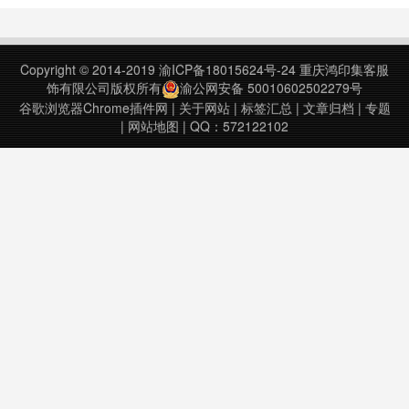
动：按住然后拖动鼠标，就能排序，
YCS插件项，点击Load all支持保存
分组3、自定义搜索引擎：自定义添
视频评论和字幕。The YCS
加搜索引擎，在分组标题处单击右键
(YouTube Comment Se……
Copyright © 2014-2019
渝ICP备18015624号-24
重庆鸿印集客服
唤起菜单4、收起：收起后只展示图
饰有限公司版权所有
渝公网安备 50010602502279号
标用于识别，将更多空间留……
谷歌浏览器Chrome插件网
|
关于网站
|
标签汇总
|
文章归档
|
专题
|
网站地图
| QQ：572122102