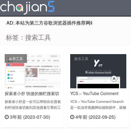
AD: 本站为第三方谷歌浏览器插件推荐网站，非Google Chr
标签：搜索工具
效率工具
娱乐工具
探索者小舒 快捷的侧栏搜索切
YCS – YouTube Comment
换工具
Search在油管上搜索评论 下载
探索者小舒是一款可以帮助你在搜索
YCS – YouTube Comment Search
的时候快速切换到其他搜索引擎的工
是一款油管视频网站辅助插件，能够
评论、字幕
具，比如在用百度的时候点一下用必
按内容，作者，时间搜索YouTube上
3年前 (2023-07-30)
4年前 (2022-09-25)
应搜索相同的关键词。1、活着的分
当前视频的评论，回复，聊天重播，
立刻查看
立刻查看
组：相关分组自动提前，更快切换当
视频成绩单。操作流程简单介绍：
前场景所需的搜索引擎2、随意的拖
1：打开视频2：在视频下方找到