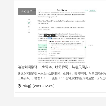
办公助手
达达划词翻译 （生词本、吐司弹词、与扇贝同步）
达达划词翻译是一款支持划词翻译、生词本、吐司弹词、与扇贝同步的
工具插件。> 警告！！！！ 更新 1.0.1 会将原来的生词簿清空（因为
储位置了）请知悉* 好看的划词翻译* 基于牛津字典的「英英翻译」、
7年前 (2020-02-25)
立刻
句」* 自带「生词簿」, 并可同步至扇贝、有道* 基于记忆曲线的「吐司
词」* 外链「词根词缀」达达划词翻译 插件下载版……