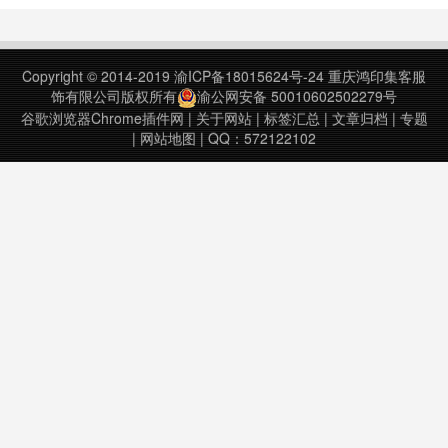
罗马字。•仅在鼠标悬停时显示
Furigana的选项。•使furigana文本
不可选择的选项。•可选择使用彩色
Copyright © 2014-2019
渝ICP备18015624号-24
重庆鸿印集客服
标签轻松识别汉字等级或等级……
饰有限公司版权所有
渝公网安备 50010602502279号
谷歌浏览器Chrome插件网
|
关于网站
|
标签汇总
|
文章归档
|
专题
|
网站地图
| QQ：572122102