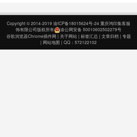
否接受cookie的提示。如果你不想老
是这样提示你，或者你对这个不关
心，那么可以直接使用这个插件来屏
Copyright © 2014-2019
渝ICP备18015624号-24
重庆鸿印集客服
蔽网站提示。Rem……
饰有限公司版权所有
渝公网安备 50010602502279号
谷歌浏览器Chrome插件网
|
关于网站
|
标签汇总
|
文章归档
|
专题
|
网站地图
| QQ：572122102