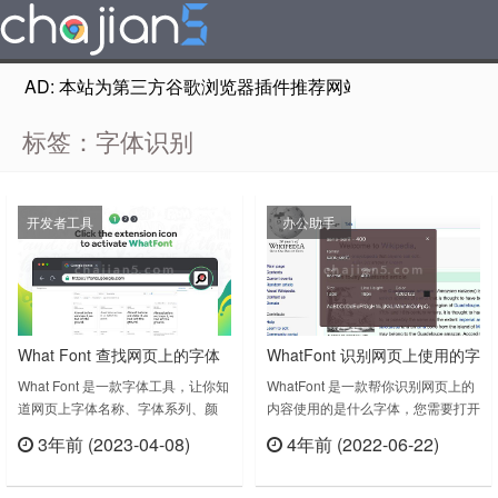
AD: 本站为第三方谷歌浏览器插件推荐网站，非Google Chr
标签：字体识别
开发者工具
办公助手
What Font 查找网页上的字体
WhatFont 识别网页上使用的字
体大小、颜色、字体系列
What Font 是一款字体工具，让你知
WhatFont 是一款帮你识别网页上的
道网页上字体名称、字体系列、颜
内容使用的是什么字体，您需要打开
色、样式、大小和位置。可以简单地
需要识别字体的网页。 然后单击浏
3年前 (2023-04-08)
4年前 (2022-06-22)
识别一个喜欢的字体，并根据您的需
览器中的WhatFont 扩展图标，将鼠
立刻查看
立刻查看
求选择完全相同的字体，而无需长时
标悬停在要识别其字体的文本上，出
间搜索合适的字体。此扩展支持
现的模式窗口将包含所有信息：html