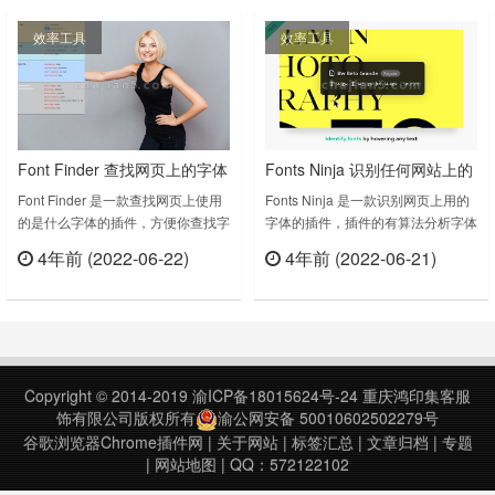
Google API作为字体查找器，因此
字体大小、颜色、字体系列。开发者
效率工具
效率工具
您将获得有关所有流行的Google字
表示后面会加进去识别图片上的字体
体的信息。What Font – find font
功能，以及一下常用字体的下载。我
v5.4.2.0……
们之前推荐过另外一款同名插件
WhatFont……
Font Finder 查找网页上的字体
Fonts Ninja 识别任何网站上的
名称、颜色、样式、大小、位
字体
Font Finder 是一款查找网页上使用
Fonts Ninja 是一款识别网页上用的
的是什么字体的插件，方便你查找字
字体的插件，插件的有算法分析字体
置
体的颜色、样式、大小、位置。Font
文件获取更准确的结果。滚动任何文
4年前 (2022-06-22)
4年前 (2022-06-21)
Finder v3.0.0上次更新日期：2022
本以获取字体名称和CSS属性。主
立刻查看
立刻查看
年3月19日……
扩展窗口还将显示网站上使用的所有
字体的摘要。由于插件是日本开发者
开发，所以可能对英文和日文字体可
能会更友好一些，你有需要可以尝试
一下。Fonts Ninja v6.0.25上次更新
Copyright © 2014-2019
渝ICP备18015624号-24
重庆鸿印集客服
日期：2021年11……
饰有限公司版权所有
渝公网安备 50010602502279号
谷歌浏览器Chrome插件网
|
关于网站
|
标签汇总
|
文章归档
|
专题
|
网站地图
| QQ：572122102