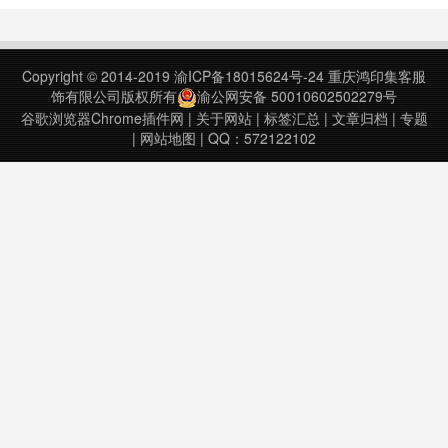
有经典图层效果，阴影、外部发光、
渐变倒角等等工具，如果有兴趣的
话，可以安装插件尝试。Sumopaint
Copyright © 2014-2019
渝ICP备18015624号-24
重庆鸿印集客服
– Online Image Ed……
饰有限公司版权所有
渝公网安备 50010602502279号
谷歌浏览器Chrome插件网
|
关于网站
|
标签汇总
|
文章归档
|
专题
|
网站地图
| QQ：572122102