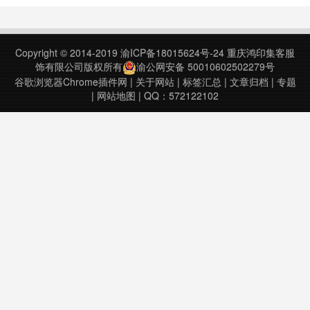
有经典图层效果，阴影、外部发光、
渐变倒角等等工具，如果有兴趣的
话，可以安装插件尝试。Sumopaint
Copyright © 2014-2019
渝ICP备18015624号-24
重庆鸿印集客服
– Online Image Ed……
饰有限公司版权所有
渝公网安备 50010602502279号
谷歌浏览器Chrome插件网
|
关于网站
|
标签汇总
|
文章归档
|
专题
|
网站地图
| QQ：572122102