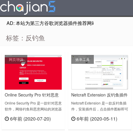
AD: 本站为第三方谷歌浏览器插件推荐网站，非Google Chr
标签：反钓鱼
网页增强
效率工具
Online Security Pro 针对恶意
Netcraft Extension 反钓鱼插件
软件恶意网站和网络钓鱼的浏
可查看网站IP 排名 国家
Online Security Pro 是一款针对恶意
Netcraft Extension 是一款反钓鱼插
软件，网络钓鱼和恶意网站的浏览器
件，安装插件后，点击插件图标即可
览器安全插件
在线安全插件。通过Comodo的实时
查看网站的基本信息，如网站的IP地
6年前 (2020-07-20)
6年前 (2020-05-11)
保护，保护您自己，您的家人和您的
址，网站流量排名（垃圾站一般情况
立刻查看
立刻查看
身份凭证免受网络钓鱼和恶意网站等
下没有排名），归属国家，使用的服
在线威胁。Online Security Pro扩展
务器信息。Netcraft Extension 这个