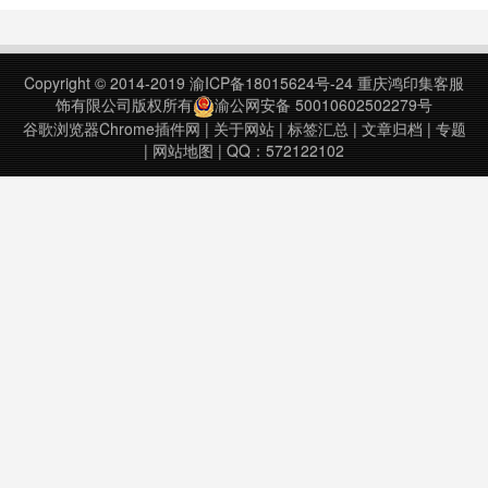
有助于保护您免受在线威胁，例如网
插件主要依托于Netcraft 自己的数据
络钓鱼电子邮件中的链接以及旨在诱
库。Comprehensive site
骗您下载和安装可能损害您计算机的
information and ……
Copyright © 2014-2019
渝ICP备18015624号-24
重庆鸿印集客服
恶意软件的……
饰有限公司版权所有
渝公网安备 50010602502279号
谷歌浏览器Chrome插件网
|
关于网站
|
标签汇总
|
文章归档
|
专题
|
网站地图
| QQ：572122102