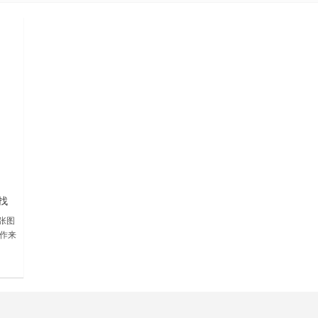
 找
一张图
作来
别技
查看