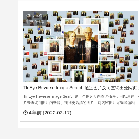
Chrome实
用技巧分享
TinEye Reverse Image Search 通过图片反向查询出处网页
更高清的图
TinEye Reverse Image Search是一个图片反向查询插件，可以通过
片来查询到图片的来源、找到更高清的图片，对内容图片采编等编辑工
说是个不错的插件。TinEye Reverse Image Search 使用的是图片识
4年前 (2022-03-17)
立刻
术，不是用关键词来搜索。如果你嫌安装插件太麻烦，也可以直接到
TinEye的网站去使用这个功能。网……