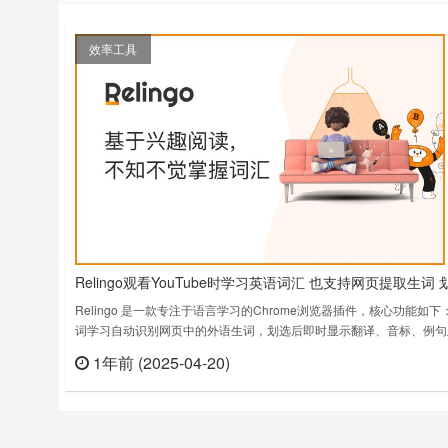
效率工具
Relingo观看YouTube时学习英语词汇 也支持网页提取生词 
划句翻译
Relingo‌ 是一款专注于语言学习的Chrome浏览器插件，核心功能如下
词学习‌自动识别网页中的外语生词，划选后即时显示翻译、音标、例句
音（支持英/日/韩等语言）‌。自动将生词分类存入云端生词本，支持自
1年前 (2025-04-20)
立刻
标签和难度分级‌。智能复习系统‌根据记忆曲线推送生词复习提醒，通
卡片和填空练习强化记忆‌。提供词频统计和掌握进度可……