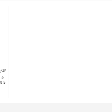
划词/
：划
及发
定义
查看
过例句