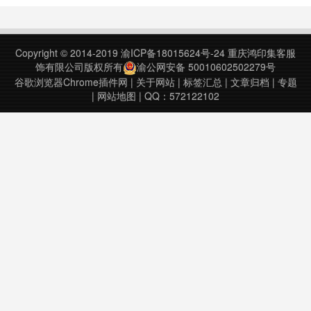
生成更符合你要求的结果，比如如何
生成SEO关键词、视频脚本、论
文、书籍、行程安排、代码、心理咨
Copyright © 2014-2019
渝ICP备18015624号-24
重庆鸿印集客服
询、食谱、分析财报等等，要让
饰有限公司版权所有
渝公网安备 50010602502279号
C……
谷歌浏览器Chrome插件网
|
关于网站
|
标签汇总
|
文章归档
|
专题
|
网站地图
| QQ：572122102