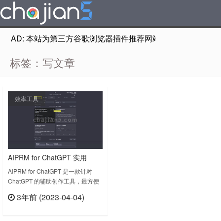
AD: 本站为第三方谷歌浏览器插件推荐网站，非Google Chr
标签：写文章
效率工具
AIPRM for ChatGPT 实用
ChatGPT 提示词模板库 创作
AIPRM for ChatGPT 是一款针对
ChatGPT 的辅助创作工具，最方便
文章只需要一个标题就行了
的地方在于能够设定输出语言、文字
3年前 (2023-04-04)
用语、文字风格，想它风趣一点或是
立刻查看
严肃一点，现在可以轻松做到。优秀
的提示词（prompts）能够ChatGPT