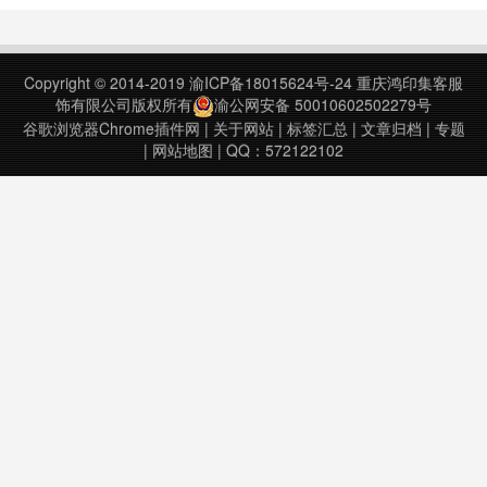
程比以往任何时候都更顺畅、更快、
更高效。MicroGPT在您键入代码时
不断扫描代码，识别潜在问题和效率
Copyright © 2014-2019
渝ICP备18015624号-24
重庆鸿印集客服
低下。这种即时反馈循环允许现场纠
饰有限公司版权所有
渝公网安备 50010602502279号
正，大大缩……
谷歌浏览器Chrome插件网
|
关于网站
|
标签汇总
|
文章归档
|
专题
|
网站地图
| QQ：572122102