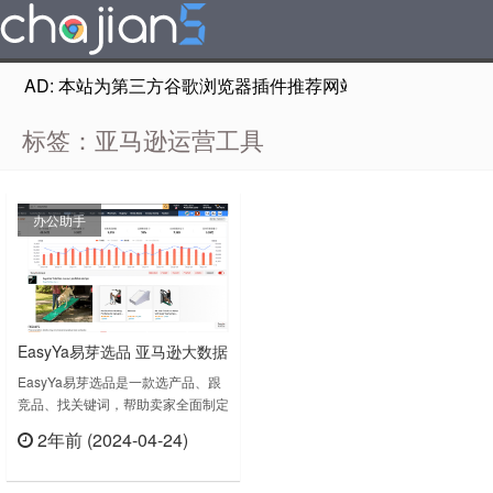
AD: 本站为第三方谷歌浏览器插件推荐网站，非Google Chr
标签：亚马逊运营工具
办公助手
EasyYa易芽选品 亚马逊大数据
选品&运营工具
EasyYa易芽选品是一款选产品、跟
竞品、找关键词，帮助卖家全面制定
精准的运营策略工具，一次安装，多
2年前 (2024-04-24)
端通用（插件端+Web端+小程
立刻查看
序）。商机发掘基于大数据找到成功
案例，发现市场需求，挖掘潜力细分