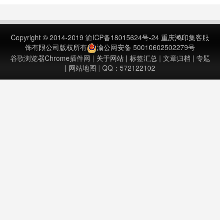
市场，同时通过市场需求/竞争/波动
等指标，快速找到符合您选品预期的
潜力市场。竞品追踪快速确定对标的
Copyright © 2014-2019
渝ICP备18015624号-24
重庆鸿印集客服
商品、Listing、品牌以及卖家。分析
饰有限公司版权所有
渝公网安备 50010602502279号
竞对品类的……
谷歌浏览器Chrome插件网
|
关于网站
|
标签汇总
|
文章归档
|
专题
|
网站地图
| QQ：572122102