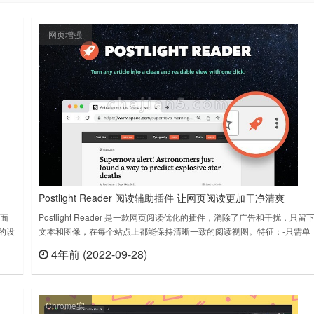
网页增强
Postlight Reader 阅读辅助插件 让网页阅读更加干净清爽
方面
Postlight Reader 是一款网页阅读优化的插件，消除了广告和干扰，只留
d的设
文本和图像，在每个站点上都能保持清晰一致的阅读视图。特征：-只需单
用互
击一下即可禁用周围网页的噪音和杂乱-发送到Kindle功能-调整字体和文本
4年前 (2022-09-28)
查看
立刻查看
ird
大小，并在浅色或深色主题之间切换-快速键盘快捷键（Mac用户使用
Cmd+Esc，Windows用户使用Alt+`），在……
Chrome实