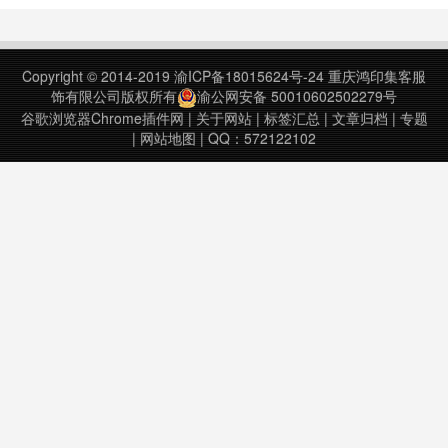
page.免费使用，首次登录可得50小
期：2023年11月28日Transkriptor
时转写时长，每日登录自动领取10
v2.1.0.0上次更新日期：2024年4月
小时转……
4日……
Copyright © 2014-2019
渝ICP备18015624号-24
重庆鸿印集客服
饰有限公司版权所有
渝公网安备 50010602502279号
谷歌浏览器Chrome插件网
|
关于网站
|
标签汇总
|
文章归档
|
专题
|
网站地图
| QQ：572122102