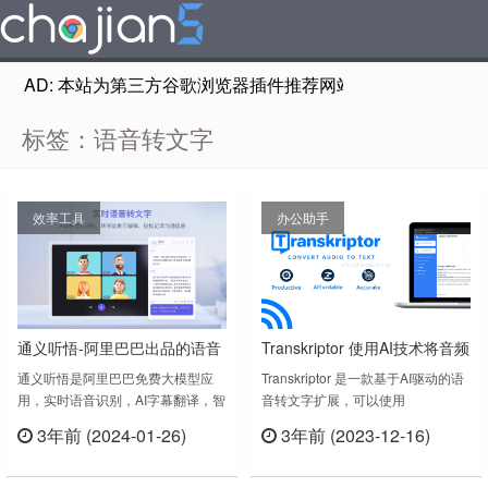
AD: 本站为第三方谷歌浏览器插件推荐网站，非Google Chr
标签：语音转文字
效率工具
办公助手
通义听悟-阿里巴巴出品的语音
Transkriptor 使用AI技术将音频
转文字 双语字幕翻译工具
转换为文字 支持英语、法语、
通义听悟是阿里巴巴免费大模型应
Transkriptor 是一款基于AI驱动的语
用，实时语音识别，AI字幕翻译，智
音转文字扩展，可以使用
德语、西班牙语、中文和葡萄
能总结。网课、追剧追番、线上会议
Transkraptor自动记录和转录您的会
牙语
3年前 (2024-01-26)
3年前 (2023-12-16)
必备。Record, transcribe, translate
议和其他对话。支持英语、法语、德
立刻查看
立刻查看
and summarize online
语、西班牙语、中文和葡萄牙语。
courses&meetings from any web
Transkriptor v1.9.0.0上次更新日