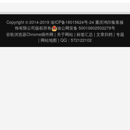
Webster App Key 注册非常感谢之
前用户的贡献，本Chrome 扩展有几
个公用的keys，但每个key 在
Copyright © 2014-2019
渝ICP备18015624号-24
重庆鸿印集客服
Webster 上有……
饰有限公司版权所有
渝公网安备 50010602502279号
谷歌浏览器Chrome插件网
|
关于网站
|
标签汇总
|
文章归档
|
专题
|
网站地图
| QQ：572122102