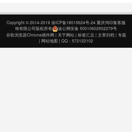
集，在保存的收藏夹网站上自动调整
样式，快速调整颜色，根据您的喜好
优化文本和背景颜色。清除杂乱的电
Copyright © 2014-2019
渝ICP备18015624号-24
重庆鸿印集客服
动工具，以消除分散注意力的多媒体
饰有限公司版权所有
渝公网安备 50010602502279号
（图像、视频、……
谷歌浏览器Chrome插件网
|
关于网站
|
标签汇总
|
文章归档
|
专题
|
网站地图
| QQ：572122102