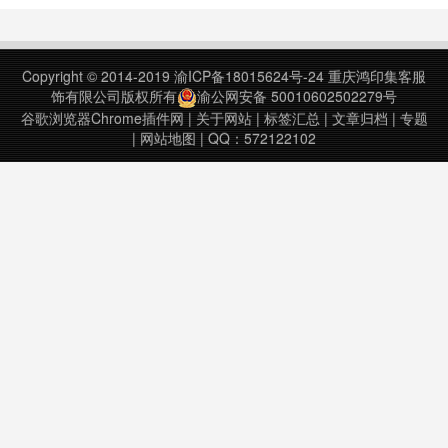
地址。使用邮箱地址验证工具验证邮
箱，发送邮件。插件还自带邮箱验证
器、邮件自动化营销和多种免费工
Copyright © 2014-2019
渝ICP备18015624号-24
重庆鸿印集客服
具。邮箱地址查找工具 v2.1.2.0上
饰有限公司版权所有
渝公网安备 50010602502279号
次……
谷歌浏览器Chrome插件网
|
关于网站
|
标签汇总
|
文章归档
|
专题
|
网站地图
| QQ：572122102