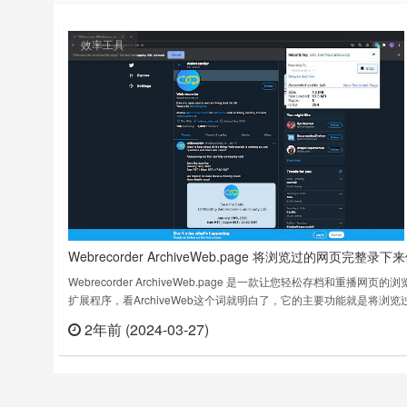
效率工具
Webrecorder ArchiveWeb.page 将浏览过的网页完整录下
网页的 “PDF” 格式
Webrecorder ArchiveWeb.page 是一款让您轻松存档和重播网页的
扩展程序，看ArchiveWeb这个词就明白了，它的主要功能就是将浏览
网页完整「录」下来. 做网页的 “PDF” 格式。方便你将一些重要的网页
2年前 (2024-03-27)
立刻
丢失的话就存个档！主要功能：存档网页：只需单击一下，即可将整个
（包括交互式内容）存档到 Webrecor……