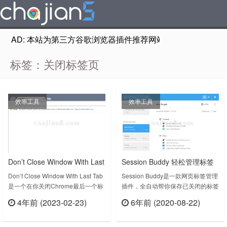
AD: 本站为第三方谷歌浏览器插件推荐网站，非Google Chr
标签：关闭标签页
效率工具
效率工具
Don’t Close Window With Last
Session Buddy 轻松管理标签
Tab 关闭Chrome最后一个标签
页的插件
Don’t Close Window With Last Tab
Session Buddy是一款网页标签管理
是一个在你关闭Chrome最后一个标
插件，全自动帮你保存已关闭的标签
页的时候不关闭浏览器
签页的时候不关闭浏览器的工具，你
网页，需要的时候随时唤醒调用，如
4年前 (2023-02-23)
6年前 (2020-08-22)
肯定遇到过Chrome在这种时候直接
果你遇到打开很多标签的情况，但又
立刻查看
立刻查看
关闭浏览器，你还不得不再打开
不晓得哪个可以关，现在你基本上都
Chrome，这个插件的原理是在适当
可以不断的关闭，因为可以通过