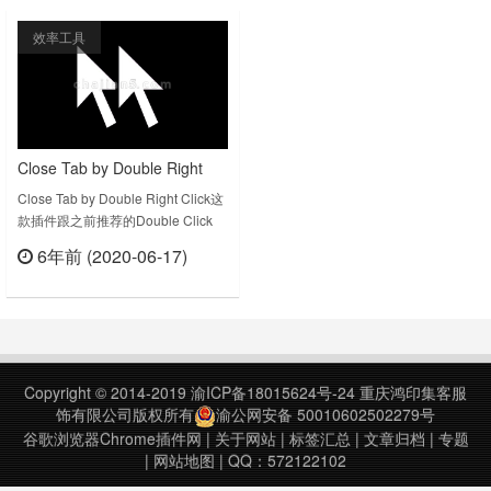
的时候插入一个固定标签页来保持浏
Session Buddy重新打开。Manage
效率工具
览器上始终有标签页，固定标签页本
Browser Tabs and Bookmarks with
身不直接显示关闭的“x”，不容易误
EaseSession Buddy is……
关，就达到了……
Close Tab by Double Right
Click 右键双击页面即可关闭网
Close Tab by Double Right Click这
款插件跟之前推荐的Double Click
页标签
Closes Tab类似，这款更简单，右
6年前 (2020-06-17)
键双击页面上的任何位置即可关闭网
立刻查看
页标签，插件很轻巧，只有
12.79K。Close tab by double right
clicking anywhere on the page.
Inspired by ……
Copyright © 2014-2019
渝ICP备18015624号-24
重庆鸿印集客服
饰有限公司版权所有
渝公网安备 50010602502279号
谷歌浏览器Chrome插件网
|
关于网站
|
标签汇总
|
文章归档
|
专题
|
网站地图
| QQ：572122102