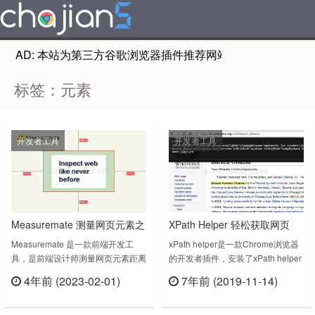
AD: 本站为第三方谷歌浏览器插件推荐网站，非Google Chr
标签：元素
开发者工具
开发者工具
Measuremate 测量网页元素之
XPath Helper 轻松获取网页
间距离
HTML元素的xPath
Measuremate 是一款前端开发工
xPath helper是一款Chrome浏览器
具，是前端设计师测量网页元素距离
的开发者插件，安装了xPath helper
的插件，它允许您选择元素，然后检
后就能轻松获取HTML元素的
4年前 (2023-02-01)
7年前 (2019-11-14)
查到任何其他元素的所有距离，您可
xPath，程序员就再也不需要通过搜
立刻查看
立刻查看
以选择整个元素或仅选择内容框。与
索html源代码，定位一些id去找到对
其他一些扩展不同，它不会干扰您访
应的位置去解析网页了。Google插