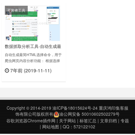
问的任何网页，除非您单击
件XPath Helper可以支持在网页点
开发者工具
MeasureDate图标。安装后：单击
击元素生成XPath ，整个抓取使用了
图标激活。将鼠标悬停在文档上，选
XPath 、正则表达式、消息中间件、
择锚定元素并将光标移动到任何其他
多线程调……
元素。Measure……
数据抓取分析工具-自动生成最
简HTML选择命令用于爬虫网
自动生成最简HTML选择命令，用于
爬虫网页内容分析功能： 根据选择
页内容分析
的元素，自动计算相应的 Jquery
7年前 (2019-11-11)
selector,并可以直接用于python
立刻查看
BeautifulSoup等package 根据选择
的元素，提取文本内容数据抓取分析
工具 v0.3上次更新日期：2016年10
月12日数据抓取分析工具 v0.4上次
更新日期：20……
Copyright © 2014-2019
渝ICP备18015624号-24
重庆鸿印集客服
饰有限公司版权所有
渝公网安备 50010602502279号
谷歌浏览器Chrome插件网
|
关于网站
|
标签汇总
|
文章归档
|
专题
|
网站地图
| QQ：572122102